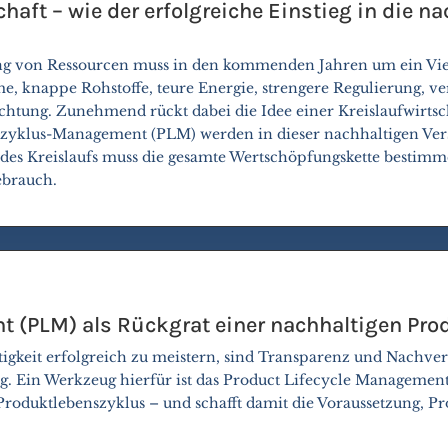
haft – wie der erfolgreiche Einstieg in die n
ng von Ressourcen muss in den kommenden Jahren um ein Viel
e, knappe Rohstoffe, teure Energie, strengere Regulierung, 
chtung. Zunehmend rückt dabei die Idee einer Kreislaufwirtsch
szyklus-Management (PLM) werden in dieser nachhaltigen Ve
 des Kreislaufs muss die gesamte Wertschöpfungskette bestim
ebrauch.
t (PLM) als Rückgrat einer nachhaltigen Pr
gkeit erfolgreich zu meistern, sind Transparenz und Nachver
. Ein Werkzeug hierfür ist das Product Lifecycle Management
 Produktlebenszyklus – und schafft damit die Voraussetzung, 