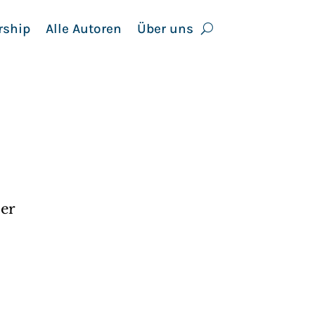
rship
Alle Autoren
Über uns
 er