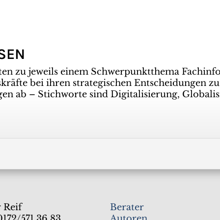
SSEN
ten zu jeweils einem Schwerpunktthema Fachinf
räfte bei ihren strategischen Entscheidungen zu
gen ab – Stichworte sind Digitalisierung, Global
 Reif
Berater
0172/571 36 83
Autoren