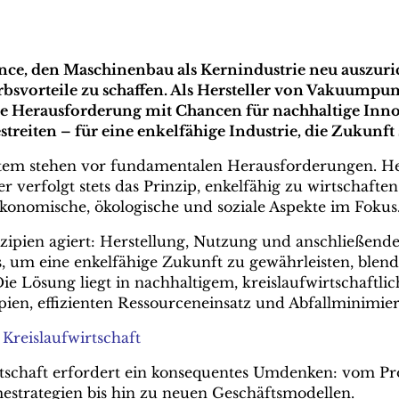
hance, den Maschinenbau als Kernindustrie neu auszur
bsvorteile zu schaffen. Als Hersteller von Vakuumpu
ne Herausforderung mit Chancen für nachhaltige In
treiten – für eine enkelfähige Industrie, die Zukunft s
stem stehen vor fundamentalen Herausforderungen. H
verfolgt stets das Prinzip, enkelfähig zu wirtschaften;
onomische, ökologische und soziale Aspekte im Fokus
nzipien agiert: Herstellung, Nutzung und anschließend
, um eine enkelfähige Zukunft zu gewährleisten, blend
e Lösung liegt in nachhaltigem, kreislaufwirtschaftli
ien, effizienten Ressourceneinsatz und Abfallminimieru
reislaufwirtschaft
rtschaft erfordert ein konsequentes Umdenken: vom Pr
trategien bis hin zu neuen Geschäftsmodellen.