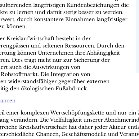
esultierenden langfristigen Kundenbeziehungen die
te zu lernen und damit stetig besser zu werden.
hrwert, durch konstantere Einnahmen langfristiger
zu können.
 Kreislaufwirtschaft besteht in der
ferengpässen und seltenen Ressourcen. Durch den
ertung können Unternehmen ihre Abhängigkeit
en. Dies trägt nicht nur zur Sicherung der
dert auch die Auswirkungen von
Rohstoffmarkt. Die Integration von
en widerstandsfähiger gegenüber externen
eitig den ökologischen Fußabdruck.
hancen
eil einer komplexen Wertschöpfungskette und nur ein
ang verändern. Die Vielfältigkeit unserer Abnehmerindus
lgreiche Kreislaufwirtschaft hat daher jeder Akteur en
unterschiedliche Chancen, Geschäftsmodelle und Verant