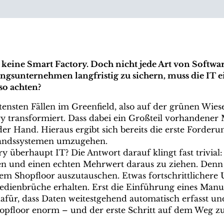
 keine Smart Factory. Doch nicht jede Art von Softwa
igungsunternehmen
langfristig zu sichern, muss die IT e
so achten?
ltensten Fällen im Greenfield, also auf der grünen Wie
ry transformiert. Dass dabei ein Großteil vorhandene
r Hand. Hieraus ergibt sich bereits die erste Forderu
standssystemen umzugehen.
überhaupt IT? Die Antwort darauf klingt fast trivial: E
en und einen echten Mehrwert daraus zu ziehen. Denn
m Shopfloor auszutauschen. Etwas fortschrittlichere
edienbrüche erhalten. Erst die Einführung eines Man
afür, dass Daten weitestgehend automatisch erfasst und
pfloor enorm – und der erste Schritt auf dem Weg zur