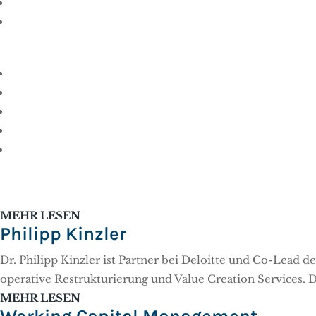
Fachinformation für Entscheider
Suchen
nach:
Andreas Maquet
Andreas Maquet, Director bei Deloitte und Teammitglied 
MEHR LESEN
Philipp Kinzler
Dr. Philipp Kinzler ist Partner bei Deloitte und Co-Lead 
operative Restrukturierung und Value Creation Services. D
MEHR LESEN