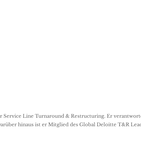
Suchergebnisse
in der Service Line Turnaround & Restructuring
der Service Line Turnaround & Restructuring. Er verantwort
arüber hinaus ist er Mitglied des Global Deloitte T&R Lead