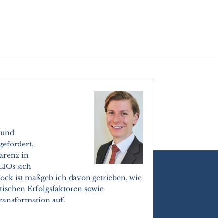
rund
gefordert,
parenz in
CIOs sich
ck ist maßgeblich davon getrieben, wie
itischen Erfolgsfaktoren sowie
ransformation auf.