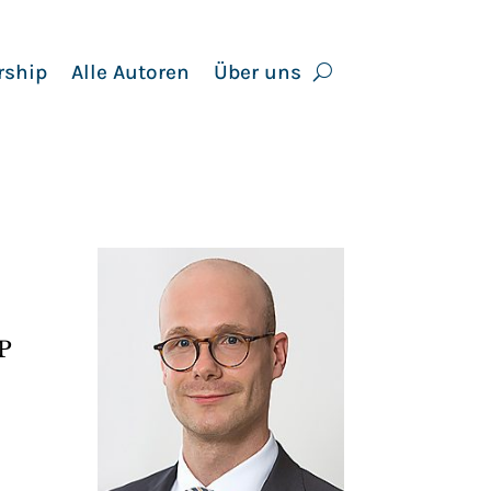
rship
Alle Autoren
Über uns
P